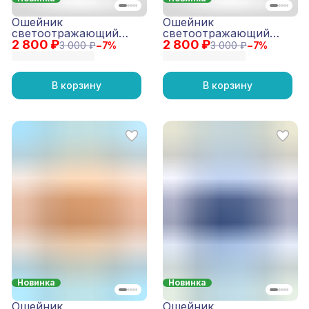
Ошейник
Ошейник
светоотражающий
светоотражающий
2 800 ₽
Reflective Мятный
2 800 ₽
Reflective Желтый
3 000 ₽
−
7
%
3 000 ₽
−
7
%
В корзину
В корзину
Новинка
Новинка
Ошейник
Ошейник