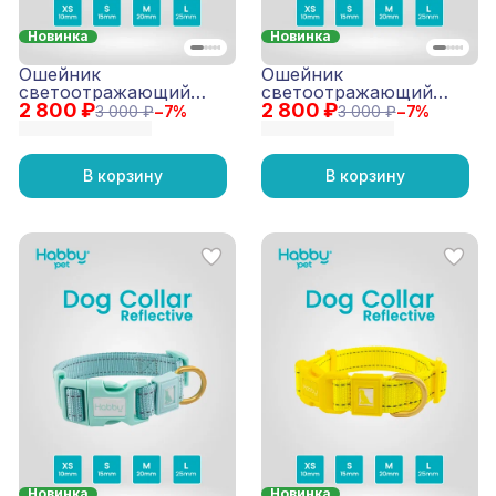
Новинка
Новинка
Ошейник
Ошейник
светоотражающий
светоотражающий
2 800 ₽
Reflective Коричневый
2 800 ₽
Reflective Лиловый
3 000 ₽
−
7
%
3 000 ₽
−
7
%
В корзину
В корзину
Новинка
Новинка