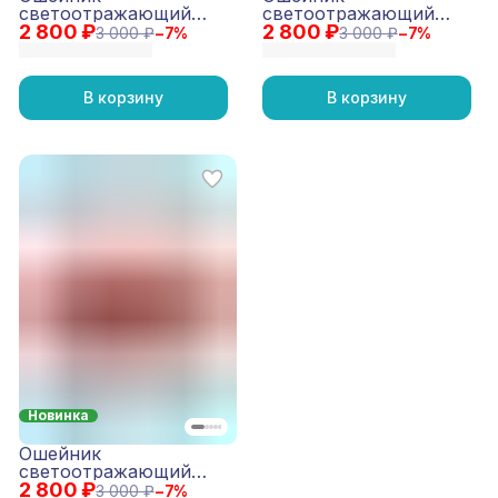
светоотражающий
светоотражающий
2 800 ₽
Reflective Оранжевый
2 800 ₽
Reflective Темно-синий
3 000 ₽
−
7
%
3 000 ₽
−
7
%
В корзину
В корзину
Новинка
Ошейник
светоотражающий
2 800 ₽
Reflective Красный
3 000 ₽
−
7
%