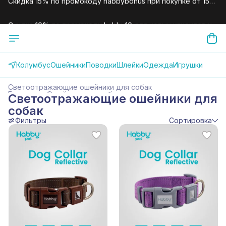
Скидка 10% по промокоду habby10 для новых клиентов на
первый заказ.
Колумбус
Ошейники
Поводки
Шлейки
Одежда
Игрушки
Светоотражающие ошейники для собак
Главная
›
Ошейники для собак
›
Светоотражающие ошейники для
собак
Фильтры
Сортировка