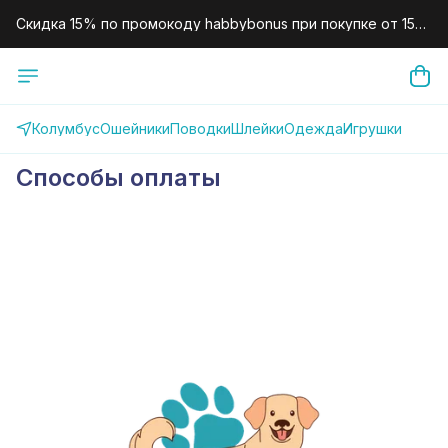
Скидка 15% по промокоду habbybonus при покупке от 15
000 рублей.
Скидка 10% по промокоду habby10 для новых клиентов на
первый заказ.
Колумбус
Ошейники
Поводки
Шлейки
Одежда
Игрушки
Способы оплаты