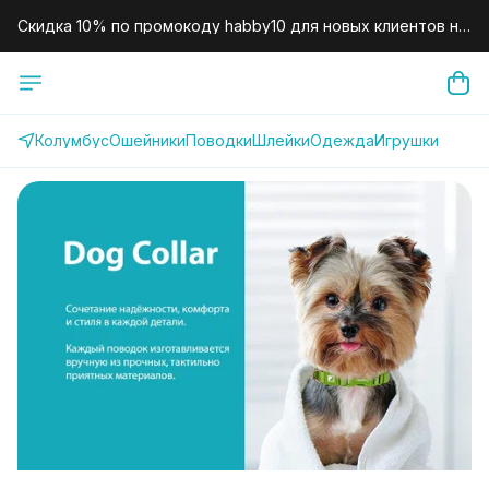
Скидка 10% по промокоду habby10 для новых клиентов на
первый заказ.
Колумбус
Ошейники
Поводки
Шлейки
Одежда
Игрушки