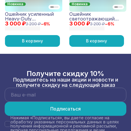
Новинка
Новинка
Ошейник усиленный
Ошейник
Heavy-Duty
светоотражающий
3 000 ₽
Оранжевый
3 000 ₽
Reflective Лиловый
3 200 ₽
−
6
%
3 200 ₽
−
6
%
В корзину
В корзину
Получите скидку 10%
Подпишитесь на наши акции и новости и
получите скидку на следующий заказ
Подписаться
Нажимая «Подписаться», вы даете согласие на
обработку указанных персональных данных в целях
получения информационной и рекламной рассылки,
включая персональные предложения и акции.