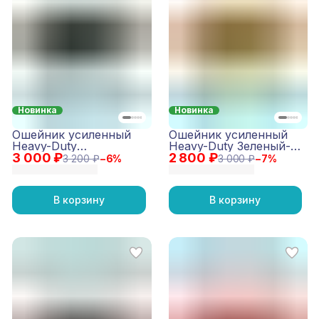
Новинка
Новинка
Ошейник усиленный
Ошейник усиленный
Heavy-Duty
Heavy-Duty Зеленый-
3 000 ₽
Коричневый
2 800 ₽
Неон
3 200 ₽
−
6
%
3 000 ₽
−
7
%
В корзину
В корзину