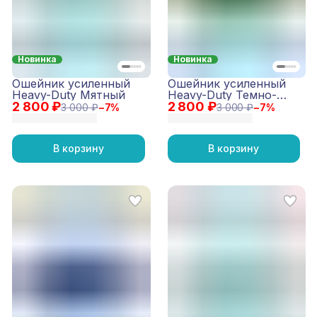
Новинка
Новинка
Ошейник усиленный
Ошейник усиленный
Heavy-Duty Мятный
Heavy-Duty Темно-
2 800 ₽
2 800 ₽
синий
3 000 ₽
−
7
%
3 000 ₽
−
7
%
В корзину
В корзину