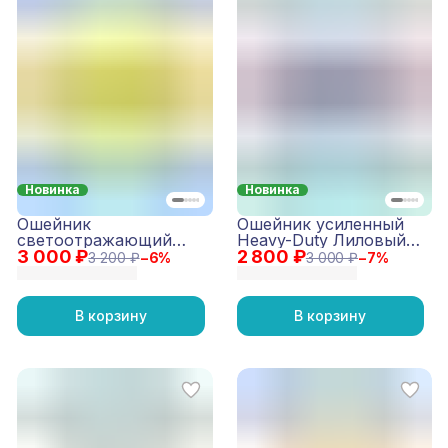
Новинка
Новинка
Ошейник
Ошейник усиленный
светоотражающий
Heavy-Duty Лиловый-
3 000 ₽
Reflective Желтый
2 800 ₽
Желтый
3 200 ₽
−
6
%
3 000 ₽
−
7
%
В корзину
В корзину