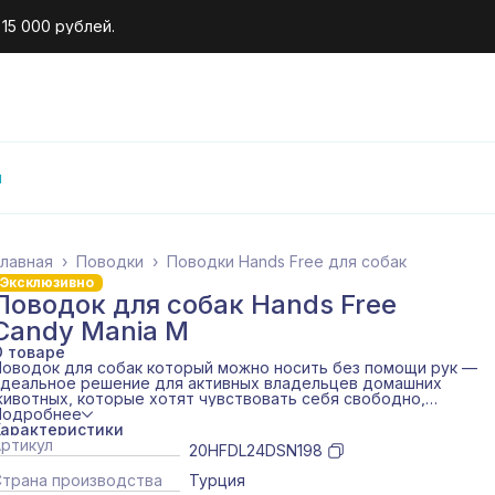
 на первый заказ.
и
лавная
›
Поводки
›
Поводки Hands Free для собак
Эксклюзивно
Поводок для собак Hands Free
Candy Mania M
О товаре
оводок для собак который можно носить без помощи рук —
идеальное решение для активных владельцев домашних
ивотных, которые хотят чувствовать себя свободно,
омфортно и стильно во время прогулок, пробежек или
Подробнее
рессировки своих питомцев. Этот поводок, который можно
Характеристики
осить на талии или на груди, позволяет двигаться без
ртикул
20HFDL24DSN198
омощи рук, сохраняя полный контроль над питомцем.
оводок для собак «Свободные руки» выпускается в
Страна производства
Турция
ироком ассортименте привлекательных принтов и в