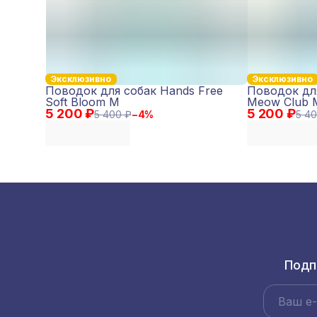
Эксклюзивно
Эксклюзивно
Поводок для собак Hands Free
Поводок для
Soft Bloom M
Meow Club 
5 200 ₽
5 200 ₽
5 400 ₽
−
4
%
5 40
Подп