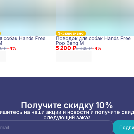
Эксклюзивно
 собак Hands Free
Поводок для собак Hands Free
M
Pop Bang M
5 200 ₽
0 ₽
−
4
%
5 400 ₽
−
4
%
Получите скидку 10%
ишитесь на наши акции и новости и получите скид
следующий заказ
Подпи