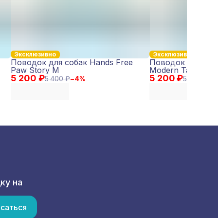
Эксклюзивно
Эксклюзивно
Поводок для собак Hands Free
Поводок для соб
Paw Story M
Modern Tartan M
5 200 ₽
5 200 ₽
5 400 ₽
−
4
%
5 400 ₽
−
4
ку на
саться