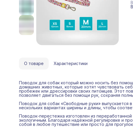
н
В
в
п
э
к
л
в
О товаре
Характеристики
Поводок для собак который можно носить без помощ
домашних животных, которые хотят чувствовать себя
пробежек или дрессировки своих питомцев. Этот пово
позволяет двигаться без помощи рук, сохраняя полн
Поводок для собак «Свободные руки» выпускается в
нескольких вариантах ширины и длины, чтобы соотв
Поводок-перестежка изготовлен из переработанной п
экологичным. Благодаря надёжной регулировке и пр
собой в любое путешествие или просто для прогулок