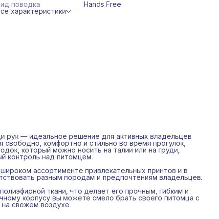
Вид поводка
Hands Free
ескольких вариантах ширины и длины, чтобы
се характеристики
соответствовать разным породам и предпочтениям
ладельцев.
Поводок-перестежка изготовлен из переработанной
олиэфирной ткани, что делает его прочным, гибким и
кологичным. Благодаря надёжной регулировке и прочному
орпусу вы можете смело брать своего питомца с собой в
юбое путешествие или просто для прогулок на свежем
оздухе.
и рук — идеальное решение для активных владельцев
 свободно, комфортно и стильно во время прогулок,
док, который можно носить на талии или на груди,
ый контроль над питомцем.
 широком ассортименте привлекательных принтов и в
етствовать разным породам и предпочтениям владельцев.
олиэфирной ткани, что делает его прочным, гибким и
очному корпусу вы можете смело брать своего питомца с
 на свежем воздухе.