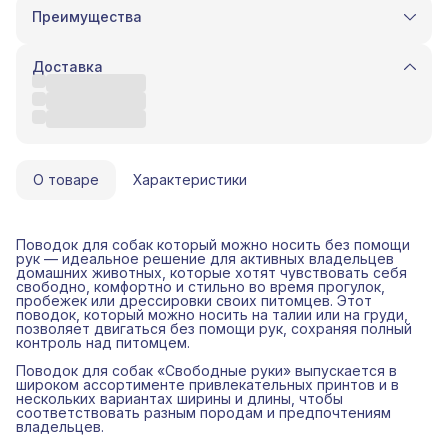
Преимущества
Оплата частями в Сплит
Доставка в пункты выдачи или до двери
Доставка
Удобный возврат
Оплата - QR, картой, СБП.
О товаре
Характеристики
Поводок для собак который можно носить без помощи
рук — идеальное решение для активных владельцев
домашних животных, которые хотят чувствовать себя
свободно, комфортно и стильно во время прогулок,
пробежек или дрессировки своих питомцев. Этот
поводок, который можно носить на талии или на груди,
позволяет двигаться без помощи рук, сохраняя полный
контроль над питомцем.
Поводок для собак «Свободные руки» выпускается в
широком ассортименте привлекательных принтов и в
нескольких вариантах ширины и длины, чтобы
соответствовать разным породам и предпочтениям
владельцев.