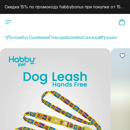
Скидка 15% по промокоду habbybonus при покупке от 15
000 рублей.
Скидка 10% по промокоду habby10 для новых клиентов на
первый заказ.
Колумбус
Ошейники
Поводки
Шлейки
Одежда
Игрушки