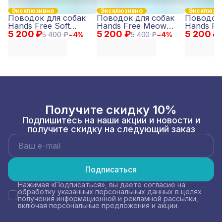
Эксклюзивно
Эксклюзивно
Эксклюзи
Поводок для собак
Поводок для собак
Поводок 
Hands Free Soft
Hands Free Meow
Hands Fr
5 200 ₽
Bloom M
5 200 ₽
Club M
5 200 ₽
M
5 400 ₽
−
4
%
5 400 ₽
−
4
%
Получите скидку 10%
Подпишитесь на наши акции и новости и
получите скидку на следующий заказ
Подписаться
Нажимая «Подписаться», вы даете согласие на
обработку указанных персональных данных в целях
получения информационной и рекламной рассылки,
включая персональные предложения и акции.