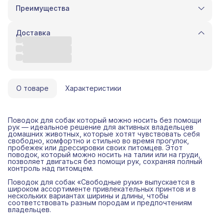
Преимущества
Оплата частями в Сплит
Доставка в пункты выдачи или до двери
Доставка
Удобный возврат
Оплата - QR, картой, СБП.
О товаре
Характеристики
Поводок для собак который можно носить без помощи
рук — идеальное решение для активных владельцев
домашних животных, которые хотят чувствовать себя
свободно, комфортно и стильно во время прогулок,
пробежек или дрессировки своих питомцев. Этот
поводок, который можно носить на талии или на груди,
позволяет двигаться без помощи рук, сохраняя полный
контроль над питомцем.
Поводок для собак «Свободные руки» выпускается в
широком ассортименте привлекательных принтов и в
нескольких вариантах ширины и длины, чтобы
соответствовать разным породам и предпочтениям
владельцев.