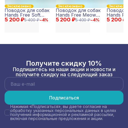
Эксклюзивно
Эксклюзивно
Эксклюзи
Поводок для собак
Поводок для собак
Поводок 
Hands Free Soft
Hands Free Meow
Hands Fr
5 200 ₽
Bloom M
5 200 ₽
Club M
5 200 ₽
M
5 400 ₽
−
4
%
5 400 ₽
−
4
%
Получите скидку 10%
Подпишитесь на наши акции и новости и
получите скидку на следующий заказ
Подписаться
Нажимая «Подписаться», вы даете согласие на
обработку указанных персональных данных в целях
получения информационной и рекламной рассылки,
включая персональные предложения и акции.