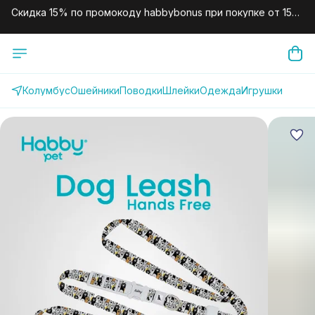
000 рублей.
Скидка 10% по промокоду habby10 для новых клиентов на
первый заказ.
Колумбус
Ошейники
Поводки
Шлейки
Одежда
Игрушки