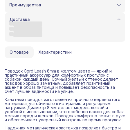
Преимущества
Оплата частями в Сплит
Доставка в пункты выдачи или до двери
Доставка
Удобный возврат
Оплата - QR, картой, СБП.
О товаре
Характеристики
Поводок Cord Leash 8mm в желтом цвете — яркий и
практичный аксессуар для комфортных прогулок с
собакой каждый день. Сочный желтый оттенок делает
поводок хорошо заметным, добавляет позитивный
акцент в образ питомца и повышает безопасность за
счет лучшей видимости на улице.
Канатный поводок изготовлен из прочного веревчатого
материала, устойчивого к истиранию и регулярным
нагрузкам. Диаметр 8 мм делает модель легкой и
удобной в использовании, что особенно важно для собак
мелких пород и щенков. Поводок комфортно лежит в руке
и обеспечивает уверенный контроль во время прогулок.
Надежная металлическая застежка позволяет быстро и