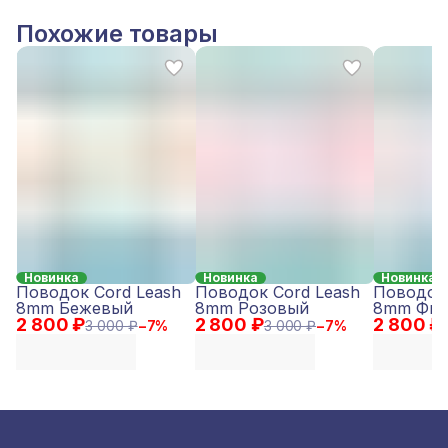
Похожие товары
Новинка
Новинка
Новинка
Поводок Cord Leash
Поводок Cord Leash
Поводок 
8mm Бежевый
8mm Розовый
8mm Фио
2 800 ₽
2 800 ₽
2 800 ₽
3 000 ₽
−
7
%
3 000 ₽
−
7
%