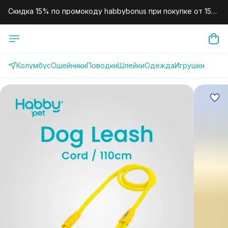
000 рублей.
Скидка 10% по промокоду habby10 для новых клиентов на
первый заказ.
Колумбус
Ошейники
Поводки
Шлейки
Одежда
Игрушки