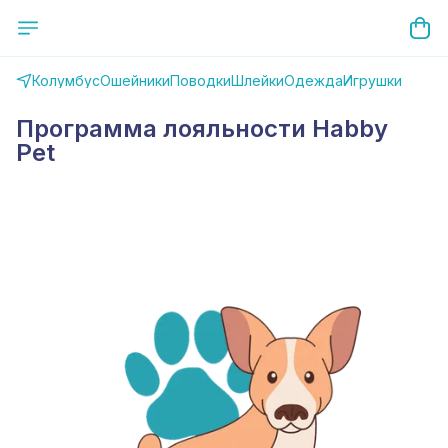
Колумбус
Ошейники
Поводки
Шлейки
Одежда
Игрушки
Программа лояльности Habby
Pet