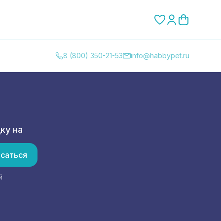
8 (800) 350-21-53
info@habbypet.ru
ку на
саться
й