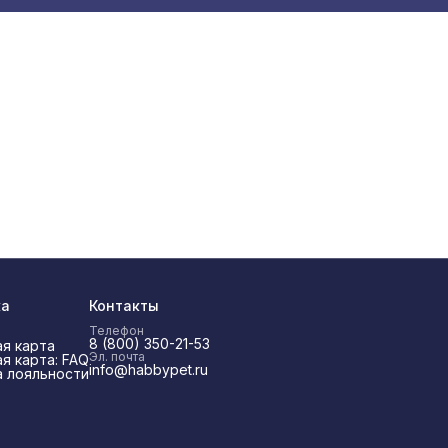
ка
Контакты
Телефон
8 (800) 350-21-53
я карта
Эл. почта
я карта: FAQ
info@habbypet.ru
 лояльности