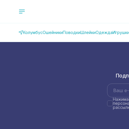
Колумбус
Ошейники
Поводки
Шлейки
Одежда
Игрушк
Подп
Нажимая
персона
рассылк