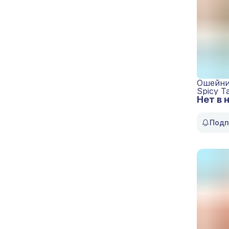
Ошейни
Spicy T
Нет в 
Подп