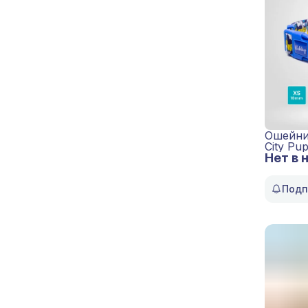
Ошейни
City Pu
Нет в 
Подп