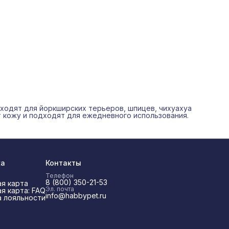
ходят для йоркширских терьеров, шпицев, чихуахуа
т кожу и подходят для ежедневного использования.
ка
Контакты
Телефон
8 (800) 350-21-53
я карта
Эл. почта
я карта: FAQ
info@habbypet.ru
 лояльности