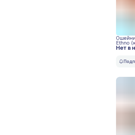
Ошейни
Ethno (
Нет в 
Подп