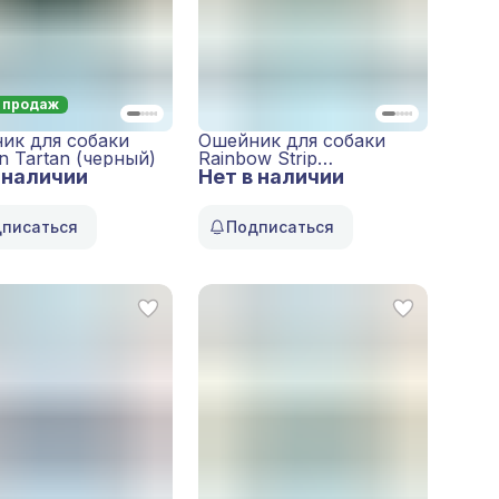
 продаж
ик для собаки
Ошейник для собаки
n Tartan (черный)
Rainbow Strip
 наличии
Нет в наличии
(бирюзовый)
писаться
Подписаться