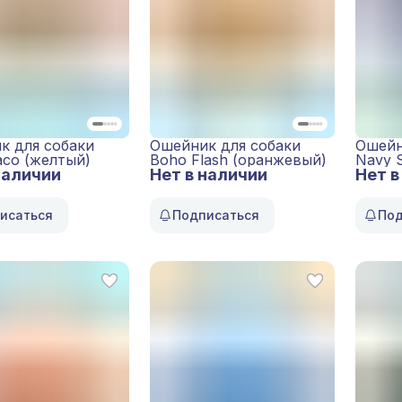
к для собаки
Ошейник для собаки
Ошейн
aco (желтый)
Boho Flash (оранжевый)
Navy S
наличии
Нет в наличии
Нет в
исаться
Подписаться
Под