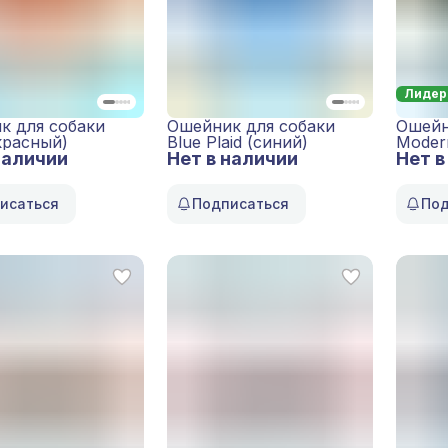
Лидер
к для собаки
Ошейник для собаки
Ошейн
красный)
Blue Plaid (синий)
Moder
наличии
Нет в наличии
Нет в
исаться
Подписаться
Под