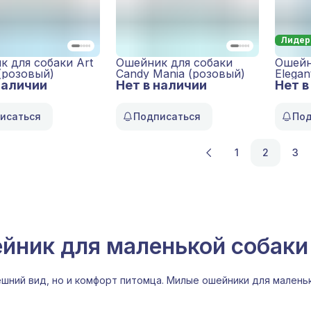
Лидер
 для собаки Art
Ошейник для собаки
Ошейн
(розовый)
Candy Mania (розовый)
Elegan
наличии
Нет в наличии
Нет в
синий
исаться
Подписаться
Под
1
2
3
йник для маленькой собаки
шний вид, но и комфорт питомца. Милые ошейники для маленьк