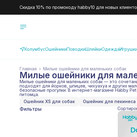
Скидка 10% по промокоду habby10 для новых клиентов
Колумбус
Ошейники
Поводки
Шлейки
Одежда
Игрушк
Главная
›
Милые ошейники для маленьких собак
Милые ошейники для мале
Милые ошейники для маленьких собак — это сочетани
подходят для йорков, шпицев, чихуахуа и других ма
безопасные прогулки. В интернет-магазине Habby Pe
питомца.
Ошейник XS для собак
Ошейник для пекинеса
Фильтры
Сортиро