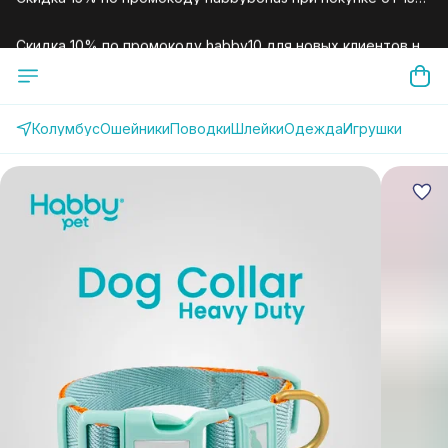
Скидка 10% по промокоду habby10 для новых клиентов на
первый заказ.
Колумбус
Ошейники
Поводки
Шлейки
Одежда
Игрушки