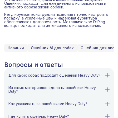
Ошейник подходит для ежедневного использования и
активного образа жизни собаки.
Регулируемая конструкция позволяет точно настроить
посадку, а усиленные швы и надёжная фурнитура
обеспечивают долговечность. Металлическое D-Ring
кольцо подходит для интенсивного использования.
Новинки
Ошейник M для собак
Ошейник для авст
Вопросы и ответы
Для каких собак подходят ошейники Heavy Duty?
Ошейники Heavy Duty предназначены в первую
очередь для крупных, сильных и активных собак,
Из каких материалов сделаны ошейники Heavy
которым требуется повышенная прочность и
Duty?
надёжный контроль. Они хорошо подходят для
служебных, сторожевых и рабочих пород, а также
Ошейники Heavy Duty изготовлены из высокопрочной
для собак, которые активно тянут поводок или ведут
промышленной полиэфирной стропы, рассчитанной
Как ухаживать за ошейниками Heavy Duty?
подвижный образ жизни.
на высокие нагрузки и активное использование в
любых условиях. Этот материал отличается
Ошейники Heavy Duty не требуют сложного ухода и
При этом ошейники Heavy Duty также могут
повышенной прочностью, устойчивостью к износу,
легко очищаются от загрязнений после прогулок или
использоваться для маленьких собак — благодаря
Где купить ошейник Heavy Duty?
влаге и погодным воздействиям.