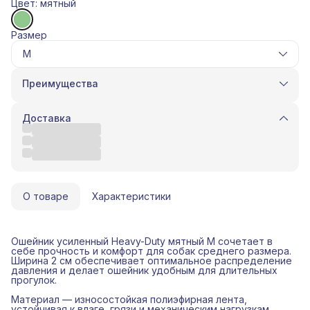
Цвет: мятный
Размер
M
Преимущества
Оплата частями в Сплит
Доставка в пункты выдачи или до двери
Доставка
Удобный возврат
Оплата - QR, картой, СБП.
О товаре
Характеристики
Ошейник усиленный Heavy-Duty мятный M сочетает в
себе прочность и комфорт для собак среднего размера.
Ширина 2 см обеспечивает оптимальное распределение
давления и делает ошейник удобным для длительных
прогулок.
Материал — износостойкая полиэфирная лента,
устойчивая к влаге, грязи и механическим нагрузкам.