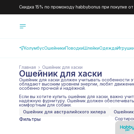
Скидка 10% по промокоду habby10 для новых клиентов
Колумбус
Ошейники
Поводки
Шлейки
Одежда
Игрушк
Главная
›
Ошейник для хаски
Ошейник для хаски
Ошейник для хаски должен учитывать особенности эт
обладают высоким уровнем энергии, любят движение
особенно прочной и надёжной.
Если вы хотите купить ошейник для хаски, важно учи
надёжную фурнитуру. Ошейник должен обеспечивать 
комфортным для собаки.
Ошейник для австралийского хилера
Ошейник 
Фильтры
Сортиро