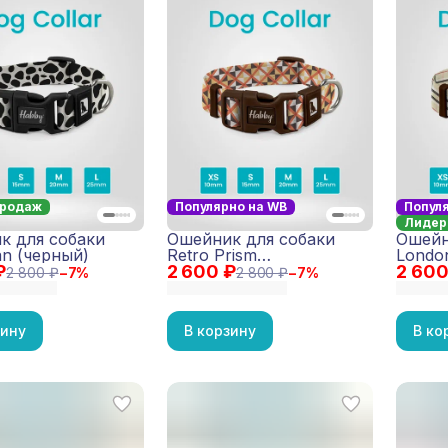
продаж
Популярно на WB
Попул
Лидер
к для собаки
Ошейник для собаки
Ошейн
an (черный)
Retro Prism
London
₽
2 600 ₽
(коричневый)
2 600
(кори
2 800 ₽
−
7
%
2 800 ₽
−
7
%
зину
В корзину
В ко