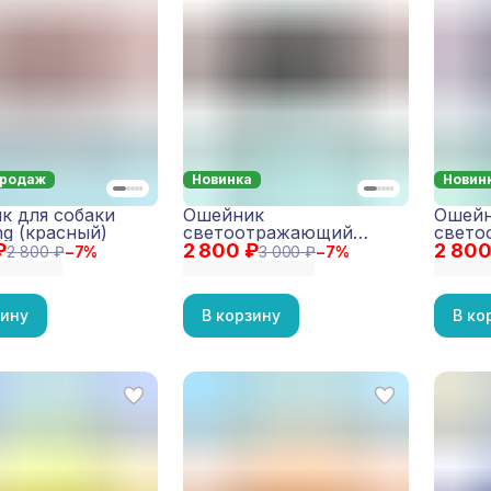
продаж
Новинка
Новин
к для собаки
Ошейник
Ошей
g (красный)
светоотражающий
свето
₽
2 800 ₽
Reflective Коричневый
2 800
Reflec
2 800 ₽
−
7
%
3 000 ₽
−
7
%
зину
В корзину
В ко