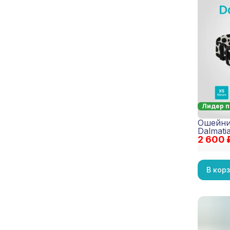
Лидер 
Ошейни
Dalmati
2 600 
В кор