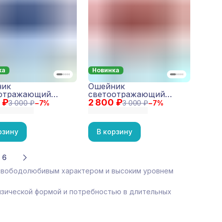
ка
Новинка
ник
Ошейник
отражающий
светоотражающий
 ₽
tive Темно-синий
2 800 ₽
Reflective Красный
3 000 ₽
−
7
%
3 000 ₽
−
7
%
рзину
В корзину
6
 свободолюбивым характером и высоким уровнем
физической формой и потребностью в длительных
.