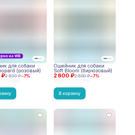
ярно на WB
ик для собаки
Ошейник для собаки
eopard (розовый)
Soft Bloom (бирюзовый)
 ₽
2 600 ₽
2 800 ₽
−
7
%
2 800 ₽
−
7
%
рзину
В корзину