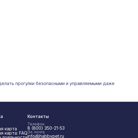
делать прогулки безопасными и управляемыми даже
ка
Контакты
Телефон
8 (800) 350-21-53
я карта
Эл. почта
я карта: FAQ
info@habbypet.ru
 лояльности