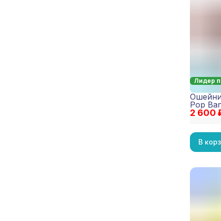
Лидер 
Ошейни
Pop Ban
2 600 
В кор