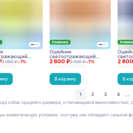
Новинка
Новин
ик
Ошейник
Ошей
тражающий
светоотражающий
свето
₽
ive Желтый
2 800 ₽
Reflective Оранжевый
2 800
Reflec
3 000 ₽
−
7
%
3 000 ₽
−
7
%
зину
В корзину
В ко
…
1
2
3
4
ода собак среднего размера, отличающаяся выносливостью,
вых климатических условиях, поэтому они обладают сильной 
ь подвижные собаки, которым необходима регулярная нагрузка