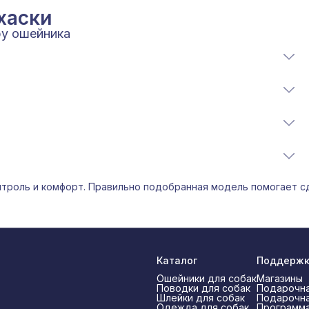
хаски
ру ошейника
м к рывкам и удобным для ежедневного использования.
усиленные модели, которые помогают распределять
ровень активности и характер прогулок.
сность и контроль.
х собак, которым важны надёжность и комфорт в любых
нтроль и комфорт. Правильно подобранная модель помогает с
т высокие нагрузки и остаётся комфортным.
нировок и собак с сильной тягой.
Каталог
Поддерж
Ошейники для собак
Магазины
Поводки для собак
Подарочна
Шлейки для собак
Подарочна
Одежда для собак
Программа