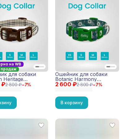
ярно на WB
 продаж
ик для собаки
Ошейник для собаки
 Heritage
Botanic Harmony
 ₽
чневый)
2 600 ₽
(серый)
2 800 ₽
−
7
%
2 800 ₽
−
7
%
рзину
В корзину