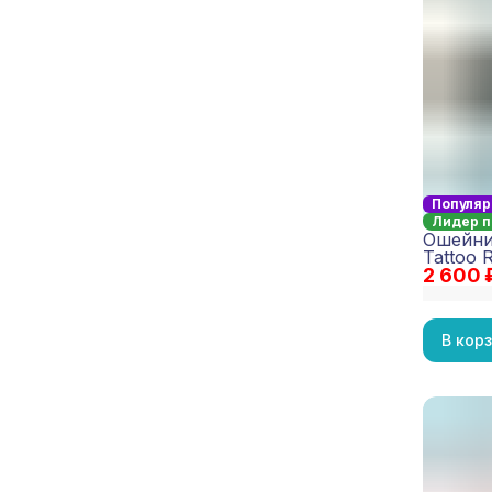
Популяр
Лидер 
Ошейни
Tattoo 
2 600 
В кор