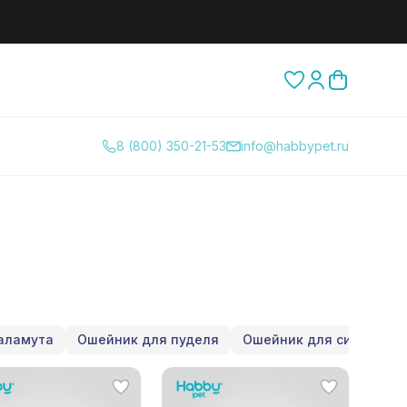
8 (800) 350-21-53
info@habbypet.ru
аламута
Ошейник для пуделя
Ошейник для сиба-ину