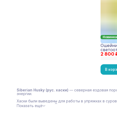
Новинка
Ошейн
светоо
2 800 
Reflect
В кор
Siberian Husky (рус. хаски)
— северная ездовая пор
энергии.
Хаски были выведены для работы в упряжках в суро
активных прогулках. Это независимые, умные и очен
Показать ещё