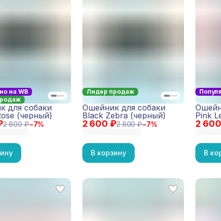
но на WB
Лидер продаж
Попул
продаж
к для собаки
Ошейник для собаки
Ошейн
Rose (черный)
Black Zebra (черный)
Pink L
₽
2 600 ₽
2 600
2 800 ₽
−
7
%
2 800 ₽
−
7
%
зину
В корзину
В ко