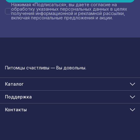
Нажимая «Подписаться», вы даете согласие на
обработку указанных персональных данных в целях
получения информационной и рекламной рассылки,
включая персональные предложения и акции.
Питомцы счастливы — Вы довольны.
Каталог
Ошейники для собак
Поводки для собак
Поддержка
Шлейки для собак
Магазины
Одежда для собак
Подарочная карта
Контакты
Подарочная карта: FAQ
Телефон
Программа лояльности
8 (800) 350-21-53
Эл. почта
info@habbypet.ru