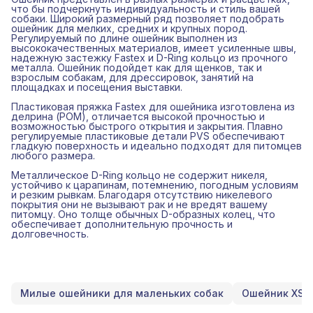
что бы подчеркнуть индивидуальность и стиль вашей
собаки. Широкий размерный ряд позволяет подобрать
ошейник для мелких, средних и крупных пород.
Регулируемый по длине ошейник выполнен из
высококачественных материалов, имеет усиленные швы,
надежную застежку Fastex и D-Ring кольцо из прочного
металла. Ошейник подойдет как для щенков, так и
взрослым собакам, для дрессировок, занятий на
площадках и посещения выставки.
Пластиковая пряжка Fastex для ошейника изготовлена из
делрина (POM), отличается высокой прочностью и
возможностью быстрого открытия и закрытия. Плавно
регулируемые пластиковые детали PVS обеспечивают
гладкую поверхность и идеально подходят для питомцев
любого размера.
Металлическое D-Ring кольцо не содержит никеля,
устойчиво к царапинам, потемнению, погодным условиям
и резким рывкам. Благодаря отсутствию никелевого
покрытия они не вызывают рак и не вредят вашему
питомцу. Оно толще обычных D-образных колец, что
обеспечивает дополнительную прочность и
долговечность.
Милые ошейники для маленьких собак
Ошейник XS д