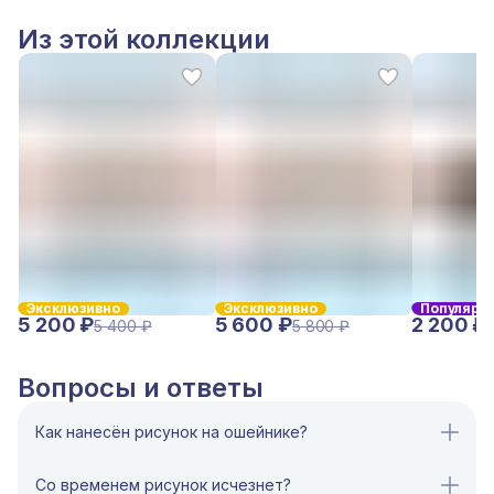
Из этой коллекции
Эксклюзивно
Эксклюзивно
Популярн
5 200 ₽
5 600 ₽
2 200 ₽
5 400 ₽
5 800 ₽
Вопросы и ответы
Как нанесён рисунок на ошейнике?
Рисунок (паттерн)
на наших ошейниках создаётся
непосредственно в процессе производства стропы.
Со временем рисунок исчезнет?