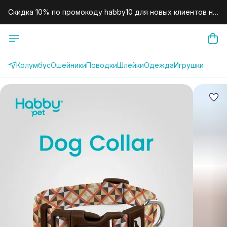
Скидка 10% по промокоду habby10 для новых клиентов на
первый заказ.
Колумбус
Ошейники
Поводки
Шлейки
Одежда
Игрушки