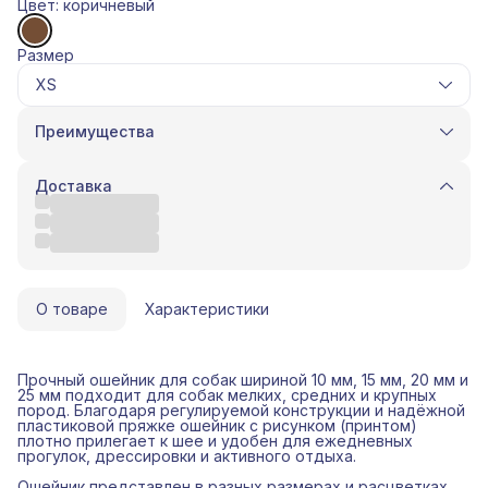
Цвет: коричневый
Размер
XS
Преимущества
Оплата частями в Сплит
Доставка в пункты выдачи или до двери
Доставка
Удобный возврат
Оплата - QR, картой, СБП.
О товаре
Характеристики
Прочный ошейник для собак шириной 10 мм, 15 мм, 20 мм и
25 мм подходит для собак мелких, средних и крупных
пород. Благодаря регулируемой конструкции и надёжной
пластиковой пряжке ошейник с рисунком (принтом)
плотно прилегает к шее и удобен для ежедневных
прогулок, дрессировки и активного отдыха.
Ошейник представлен в разных размерах и расцветках,