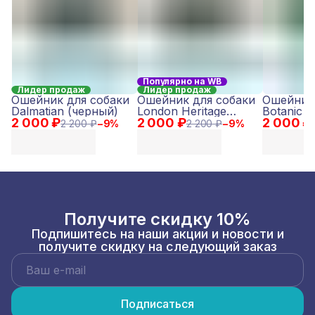
Популярно на WB
Лидер продаж
Лидер продаж
Ошейник для собаки
Ошейник для собаки
Ошейник 
Dalmatian (черный)
London Heritage
Botanic 
2 000 ₽
2 000 ₽
(коричневый)
2 000 ₽
(серый)
2 200 ₽
−
9
%
2 200 ₽
−
9
%
Получите скидку 10%
Подпишитесь на наши акции и новости и
получите скидку на следующий заказ
Подписаться