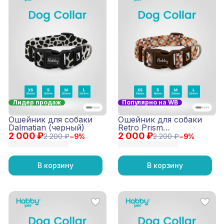
Лидер продаж
Популярно на WB
Ошейник для собаки
Ошейник для собаки
Dalmatian (черный)
Retro Prism
2 000 ₽
2 000 ₽
(коричневый)
2 200 ₽
−
9
%
2 200 ₽
−
9
%
В корзину
В корзину