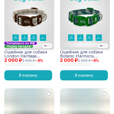
Популярно на WB
Лидер продаж
Ошейник для собаки
Ошейник для собаки
London Heritage
Botanic Harmony
2 000 ₽
(коричневый)
2 000 ₽
(серый)
2 200 ₽
−
9
%
2 200 ₽
−
9
%
В корзину
В корзину