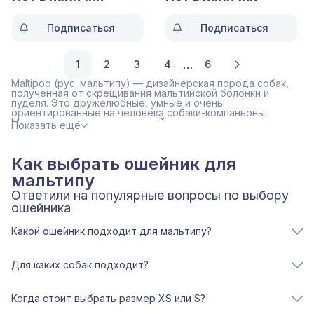
Подписаться
Подписаться
…
1
2
3
4
6
Maltipoo (рус. мальтипу) — дизайнерская порода собак,
полученная от скрещивания мальтийской болонки и
пуделя. Это дружелюбные, умные и очень
ориентированные на человека собаки-компаньоны.
Мальтипу отличаются высокой привязанностью к
Показать ещё
владельцу, игривостью и хорошей обучаемостью. Им
необходимы регулярные прогулки и мягкая, спокойная
социализация.
Как выбрать ошейник для
мальтипу
Ответили на популярные вопросы по выбору
ошейника
Какой ошейник подходит для мальтипу?
Ошейник для мальтипу должен быть лёгким, мягким и
удобным для ежедневного использования.
Для каких собак подходит?
Для этой породы лучше всего подходят узкие модели,
В ассортименте Habby Pet представлены ошейники,
которые не перегружают шею и не портят нежную
которые подходят для маленьких декоративных и
Когда стоит выбрать размер XS или S?
шерсть.
дизайнерских пород собак. Благодаря мягким