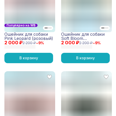
Популярно на WB
Ошейник для собаки
Ошейник для собаки
Pink Leopard (розовый)
Soft Bloom
2 000 ₽
2 000 ₽
(бирюзовый)
2 200 ₽
−
9
%
2 200 ₽
−
9
%
В корзину
В корзину