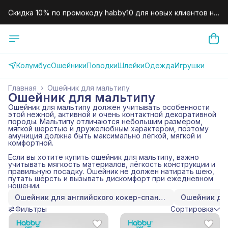
Скидка 10% по промокоду habby10 для новых клиентов на
первый заказ.
Колумбус
Ошейники
Поводки
Шлейки
Одежда
Игрушки
Главная
›
Ошейник для мальтипу
Ошейник для мальтипу
Ошейник для мальтипу должен учитывать особенности
этой нежной, активной и очень контактной декоративной
породы. Мальтипу отличаются небольшим размером,
мягкой шерстью и дружелюбным характером, поэтому
амуниция должна быть максимально лёгкой, мягкой и
комфортной.
Если вы хотите купить ошейник для мальтипу, важно
учитывать мягкость материалов, лёгкость конструкции и
правильную посадку. Ошейник не должен натирать шею,
путать шерсть и вызывать дискомфорт при ежедневном
ношении.
Ошейник для английского кокер-спаниеля
Ошейник дл
Фильтры
Сортировка