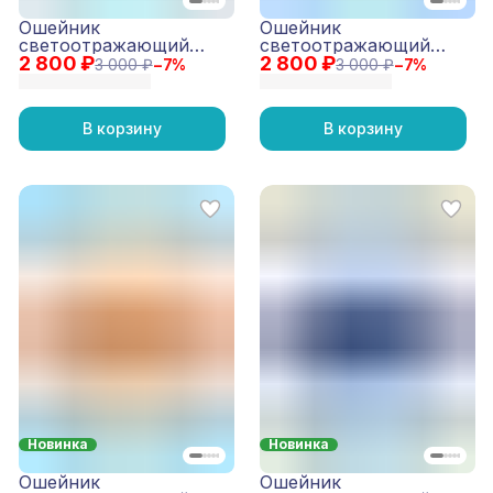
Ошейник
Ошейник
светоотражающий
светоотражающий
2 800 ₽
Reflective Мятный
2 800 ₽
Reflective Желтый
3 000 ₽
−
7
%
3 000 ₽
−
7
%
В корзину
В корзину
Новинка
Новинка
Ошейник
Ошейник