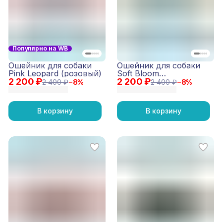
Популярно на WB
Ошейник для собаки
Ошейник для собаки
Pink Leopard (розовый)
Soft Bloom
2 200 ₽
2 200 ₽
(бирюзовый)
2 400 ₽
−
8
%
2 400 ₽
−
8
%
В корзину
В корзину