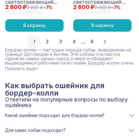
светоотражающий
светоотражающий
2 800 ₽
Reflective Оранжевый
2 800 ₽
Reflective Темно-синий
3 000 ₽
−
7
%
3 000 ₽
−
7
%
В корзину
В корзину
…
1
2
3
4
6
Бордер-колли — пастушья порода собак, выведенная на
границе Шотландии и Англии. Эти собаки считаются
одной из самых умных пород в мире и обладают
выдающимися рабочими качествами. Бордер-колли очень
энергичны и нуждаются в постоянной физической и
Показать ещё
умственной нагрузке. Они быстро обучаются и отлично
выполняют команды. Порода сильно ориентирована на
человека и любит совместную работу с владельцем. Без
Как выбрать ошейник для
достаточной активности собака может скучать и искать
себе занятия самостоятельно. Бордер-колли хорошо
бордер-колли
подходят для спорта, дрессировки и активного образа
жизни.
Ответили на популярные вопросы по выбору
ошейника
Какой ошейник подходит для бордер-колли?
Ошейник для бордер-колли должен быть лёгким,
прочным и удобным для активного использования.
Для каких собак подходит?
Для этой породы лучше всего подходят модели средней