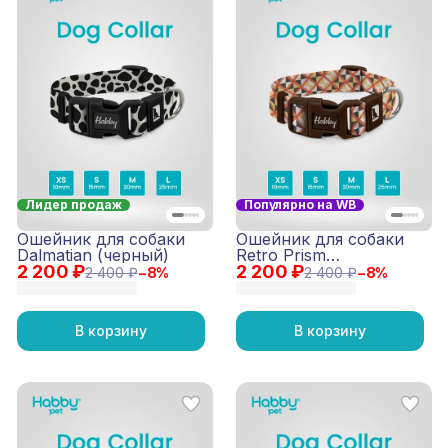
Лидер продаж
Популярно на WB
Ошейник для собаки
Ошейник для собаки
Dalmatian (черный)
Retro Prism
2 200 ₽
2 200 ₽
(коричневый)
2 400 ₽
−
8
%
2 400 ₽
−
8
%
В корзину
В корзину