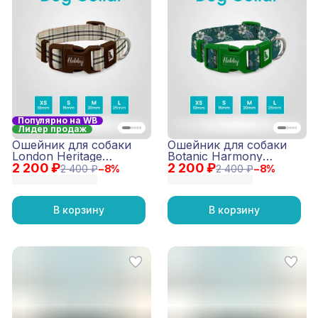
Популярно на WB
Лидер продаж
Ошейник для собаки
Ошейник для собаки
London Heritage
Botanic Harmony
2 200 ₽
(коричневый)
2 200 ₽
(серый)
2 400 ₽
−
8
%
2 400 ₽
−
8
%
В корзину
В корзину