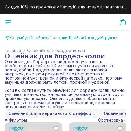
Скидка 10% по промокоду habby10 для новых клиентов на
первый заказ.
Колумбус
Ошейники
Поводки
Шлейки
Одежда
Игрушки
Главная
›
Ошейник для бордер-колли
Ошейник для бордер-колли
Ошейник для бордер-колли должен учитывать
особенности этой одной из самых умных и активных
пород собак. Бордер-колли отличаются высокой
энергией, быстрой реакцией и потребностью в
постоянной умственной и физической нагрузке, поэтому
амуниция должна быть лёгкой, прочной и удобной.
Если вы хотите купить ошейник для бордер-колли, важно
учитывать качество материалов, надёжную фурнитуру и
правильную посадку. Ошейник должен обеспечивать
контроль во время прогулок и тренировок, не мешая
активному движению собаки.
Ошейник для американского стаффордширского терьера
Ошейник для
Фильтры
Сортировка